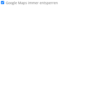
Google Maps immer entsperren
Home
Über uns
Pelletofen
Hersteller
Ausstellung