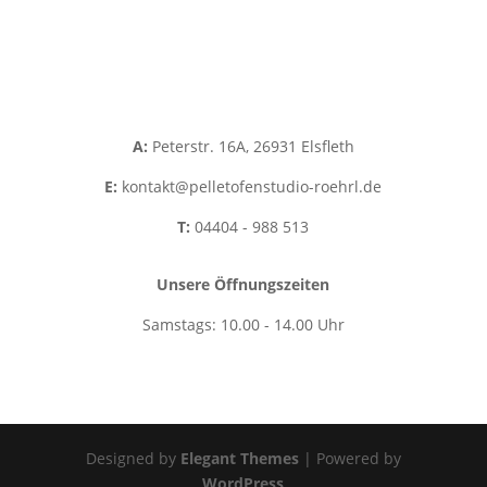
Kontakt
Impressum
Datenschutz
A:
Peterstr. 16A, 26931 Elsfleth
E:
kontakt@pelletofenstudio-roehrl.de
T:
04404 - 988 513
Unsere Öffnungszeiten
Samstags: 10.00 - 14.00 Uhr
Designed by
Elegant Themes
| Powered by
WordPress