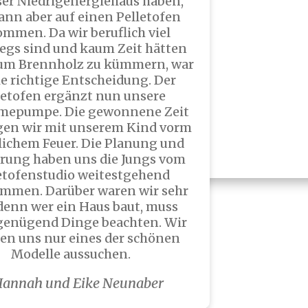
ser Niedrigenergiehaus haben,
ann aber auf einen Pelletofen
Sauberer
mmen. Da wir beruflich viel
egs sind und kaum Zeit hätten
um Brennholz zu kümmern, war
Sicherer
ie richtige Entscheidung. Der
letofen ergänzt nun unsere
mepumpe. Die gewonnene Zeit
Mehr über Pelletöfen
gen wir mit unserem Kind vorm
ichem Feuer. Die Planung und
erfahren
rung haben uns die Jungs vom
etofenstudio weitestgehend
mmen. Darüber waren wir sehr
 denn wer ein Haus baut, muss
genügend Dinge beachten. Wir
en uns nur eines der schönen
Modelle aussuchen.
annah und Eike Neunaber