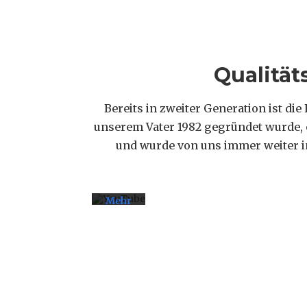
Qualität
Mit
dem
Bereits in zweiter Generation ist di
Laden
des
unserem Vater 1982 gegründet wurde, 
Videos
akzeptieren
und wurde von uns immer weiter in 
Sie die
Datenschutzerklärung
von
YouTube.
Mehr
erfahren
Video
laden
YouTube
immer