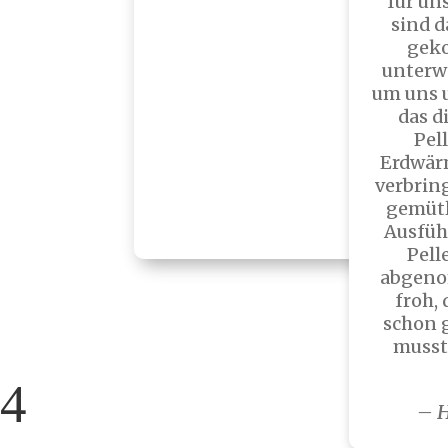
für un
sind d
Bequemer
geko
unterw
um uns 
Ökologischer
das d
Pel
Erdwär
Smarter
verbrin
gemütl
Ausfüh
Pell
abgeno
froh,
schon 
musst
– H