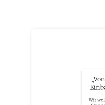
entsperren
Der Pelletofen – m
„Von
Einba
Wir wol